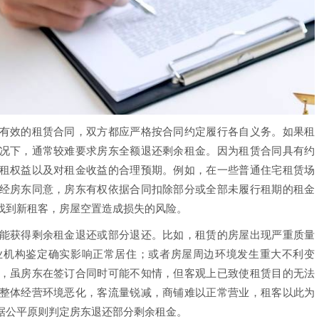
效的租赁合同，双方都应严格按合同约定履行各自义务。如果租
况下，通常较难要求房东全额退还剩余租金。因为租赁合同具有约
租权益以及对租金收益的合理预期。例如，在一些普通住宅租赁场
经房东同意，房东有权依据合同扣除部分或全部未履行租期的租金
找到新租客，房屋空置造成损失的风险。
获得剩余租金退还或部分退还。比如，租赁的房屋出现严重质量
业机构鉴定确实影响正常居住；或者房屋周边环境发生重大不利变
，虽房东在签订合同时可能不知情，但客观上已致使租赁目的无法
整体经营环境恶化，客流量锐减，商铺难以正常营业，租客以此为
据公平原则判定房东退还部分剩余租金。