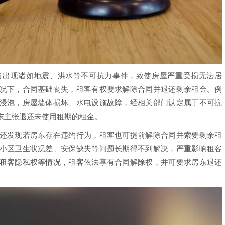
出现诸如地震、洪水等不可抗力事件，致使房屋严重受损无法居
况下，合同基础丧失，租客有权要求解除合同并退还剩余租金。例
浸泡，房屋墙体损坏、水电设施故障，经相关部门认定属于不可抗
东主张退还未使用租期的租金。
还发现若房东存在违约行为，租客也可提前解除合同并索要剩余租
小区卫生状况差、安保缺失等问题长期得不到解决，严重影响租客
租客隐私权等情况，租客依法享有合同解除权，并可要求房东退还